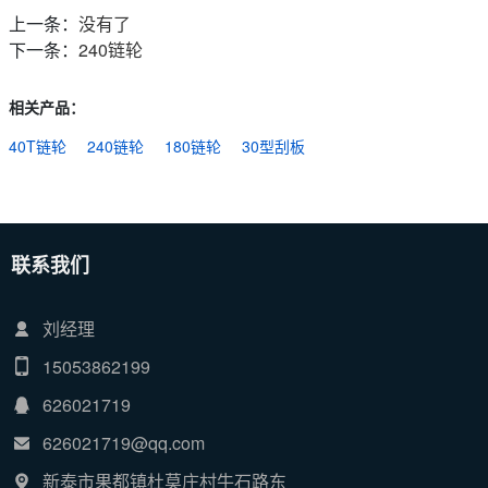
上一条：
没有了
下一条：
240链轮
相关产品：
40T链轮
240链轮
180链轮
30型刮板
联系我们
刘经理
15053862199
626021719
626021719@qq.com
新泰市果都镇杜莫庄村牛石路东