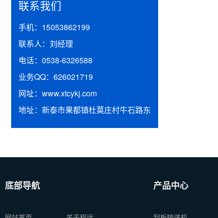
联系我们
手机：
15053862199
联系人：
刘经理
电话：
0538-6326588
业务QQ：
626021719
网址：
www.xtcykj.com
地址：
新泰市果都镇杜莫庄村牛石路东
底部导航
产品中心
网站首页
关于程远
刮板输送机