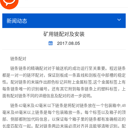
新闻动态
矿用链配对及安装
2017.08.05
链条配对
链条链条的精确配对对于输送机的成功运行至关重要。程远链条
都是一对一的链环配对，保证刮板成一条直线和刮板在中部槽的稳定
性。配对链条的末端作出颜色标记并附上金属标签,这个金属标签上有
每条链条唯一的识别编号。还有其它附到每条链条上的塑料标签，上
面有配对链条不同的详细信息及配对的进一步说明。
链条42毫米及42毫米以下链条是将配对链条放在一个包装箱中,48
毫米及48毫米以上链条是每个包装箱放一条。每个标签以及箱子的顶
部、侧部都附加代码信息，以保证每个箱子里的链条都有准确相近的
长度匹配在一起。配对链条两边末端必须对齐并且能够清晰识别。配